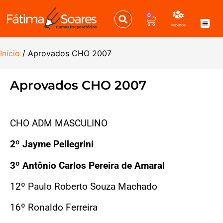
0
MENU
PEDIDOS
Disciplina
Cursos PND 
Edital
Correção e Rec
Quem S
Início
/ Aprovados CHO 2007
Aprovados CHO 2007
CHO ADM MASCULINO
2º Jayme Pellegrini
3º Antônio Carlos Pereira de Amaral
12º Paulo Roberto Souza Machado
16º Ronaldo Ferreira