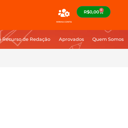
0
R$
0,00
MINHA CONTA
e Recurso de Redação
Aprovados
Quem Somos