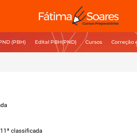
 PND (PBH)
Edital PBH(PND)
Cursos
Correção 
ada
11ª classificada