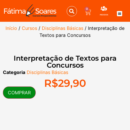
0
MENU
PEDIDOS
Disciplina
Cursos PND 
Edital
Correção e Rec
Quem S
Início
/
Cursos
/
Disciplinas Básicas
/ Interpretação de
Textos para Concursos
Interpretação de Textos para
Concursos
Categoria
Disciplinas Básicas
R$
29,90
COMPRAR