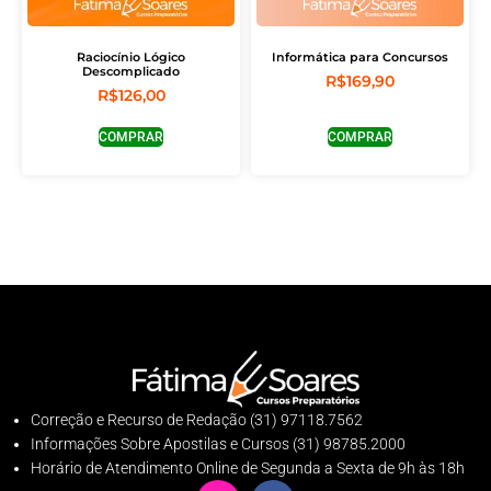
Raciocínio Lógico
Informática para Concursos
Descomplicado
R$
169,90
R$
126,00
COMPRAR
COMPRAR
Correção e Recurso de Redação (31) 97118.7562
Informações Sobre Apostilas e Cursos (31) 98785.2000
Horário de Atendimento Online de Segunda a Sexta de 9h às 18h