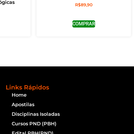
ógicas
R$
89,90
COMPRAR
Links Rápidos
Home
Apostilas
Disciplinas Isoladas
Cursos PND (PBH)
Edital PBH(PND)