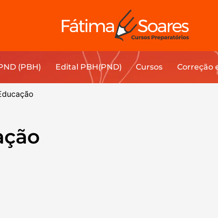
 PND (PBH)
Edital PBH(PND)
Cursos
Correção 
 Educação
ação