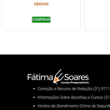
R$
69,90
COMPRAR
Correção e Recurso de Redação (31) 971
Informações Sobre Apostilas e Cursos (3
Horário de Atendimento Online de Segund