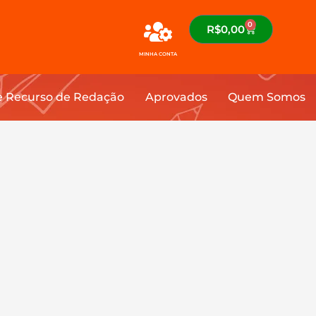
0
R$
0,00
MINHA CONTA
e Recurso de Redação
Aprovados
Quem Somos