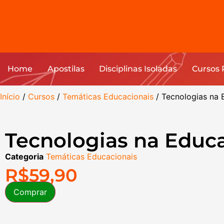
Home
Apostilas
Disciplinas Isoladas
Cursos
Início
/
Cursos
/
Temáticas Educacionais
/ Tecnologias na
Tecnologias na Educ
Categoria
Temáticas Educacionais
R$
59,90
Comprar